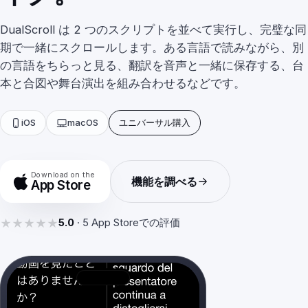
DualScroll は 2 つのスクリプトを並べて実行し、完璧な同
期で一緒にスクロールします。ある言語で読みながら、別
Earwig
の言語をちらっと見る、翻訳を音声と一緒に保存する、台
本と合図や舞台演出を組み合わせるなどです。
ChatterFish
iOS
macOS
ユニバーサル購入
PointyPointer
Download on the
機能を調べる
App Store
intuner
★★★★★
★★★★★
5.0
·
5
App Storeでの評価