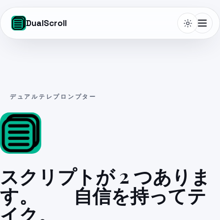
DualScroll
Telepromptme
デュアルテレプロンプター
Autoprompt
DualScroll
スクリプトが 2 つありま
Narrate
す。
1つ
自信を持ってテ
イク。
Lightboard Pro