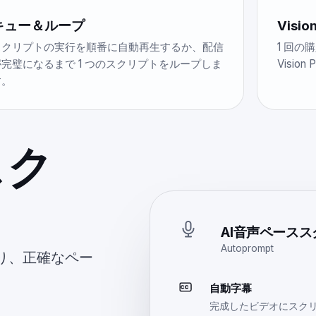
キュー＆ループ
Visio
スクリプトの実行を順番に自動再生するか、配信
1 回の購
が完璧になるまで 1 つのスクリプトをループしま
Visio
す。
スク
。
AI音声ペース
Autoprompt
り、正確なペー
自動字幕
完成したビデオにスク