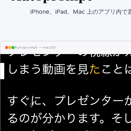
iPhone、iPad、Mac 上のアプリ
Autoprompt — macOS