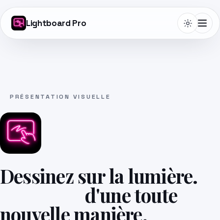
Lightboard Pro
Telepromptme
PRÉSENTATION VISUELLE
Autoprompt
DualScroll
Dessinez sur la lumière.
Narrate
Enseigner
d'une toute
nouvelle manière.
Lightboard Pro