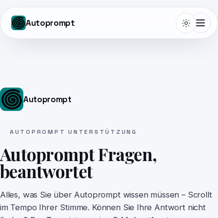
Autoprompt
Telepromptme
Autoprompt
Autoprompt
AUTOPROMPT UNTERSTÜTZUNG
Autoprompt Fragen,
DualScroll
beantwortet
Narrate
Alles, was Sie über Autoprompt wissen müssen – Scrollt
im Tempo Ihrer Stimme. Können Sie Ihre Antwort nicht
Lightboard Pro