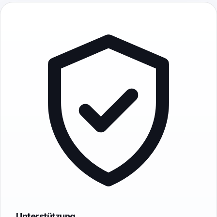
Earwig
ChatterFish
PointyPointer
intuner
Unterstützung