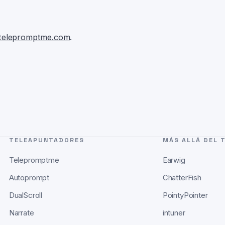
telepromptme.com
.
TELEAPUNTADORES
MÁS ALLÁ DEL 
Telepromptme
Earwig
Autoprompt
ChatterFish
DualScroll
PointyPointer
Narrate
intuner