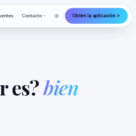
Obtén la aplicación
uentes
Contacto
r es?
bien