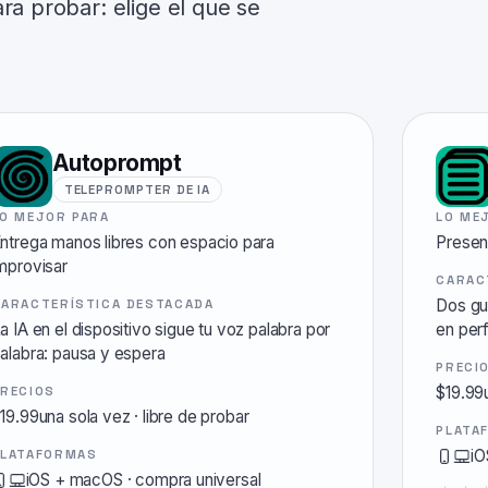
ra probar: elige el que se
Autoprompt
TELEPROMPTER DE IA
LO MEJOR PARA
LO ME
ntrega manos libres con espacio para
Presen
mprovisar
CARAC
Dos gu
CARACTERÍSTICA DESTACADA
a IA en el dispositivo sigue tu voz palabra por
en perf
alabra: pausa y espera
PRECI
$19.99
PRECIOS
19.99una sola vez
·
libre de probar
PLATA
i
PLATAFORMAS
iOS + macOS
·
compra universal