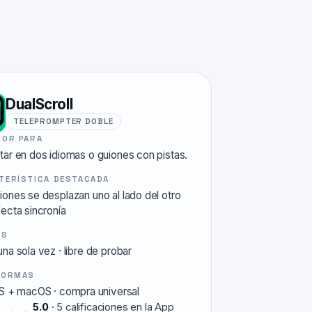
DualScroll
TELEPROMPTER DOBLE
JOR PARA
tar en dos idiomas o guiones con pistas.
TERÍSTICA DESTACADA
iones se desplazan uno al lado del otro
ecta sincronía
OS
una sola vez
·
libre de probar
FORMAS
OS + macOS
·
compra universal
5.0
·
5
calificaciones en la App