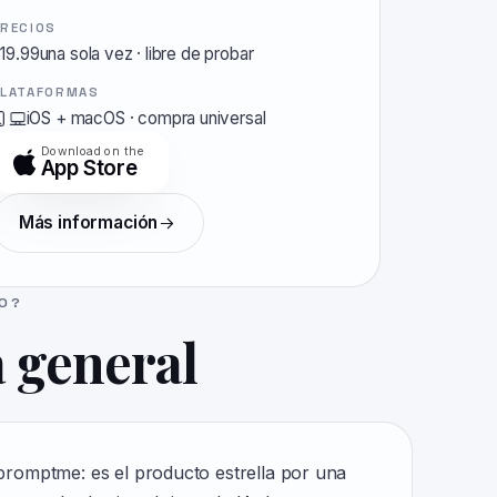
PRECIOS
19.99una sola vez
·
libre de probar
PLATAFORMAS
iOS + macOS
·
compra universal
Download on the
App Store
Más información
DO?
a general
promptme: es el producto estrella por una