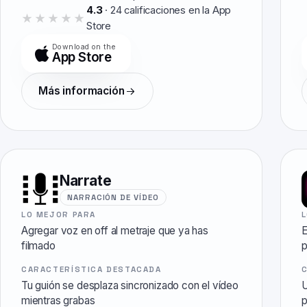
4.3
·
24
calificaciones en la App
★★★★★
★★★★★
Store
Download on the
App Store
Más información
Narrate
NARRACIÓN DE VÍDEO
LO MEJOR PARA
Agregar voz en off al metraje que ya has
E
filmado
p
CARACTERÍSTICA DESTACADA
Tu guión se desplaza sincronizado con el vídeo
U
mientras grabas
p