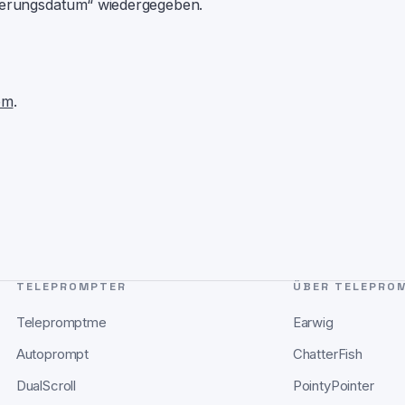
sierungsdatum“ wiedergegeben.
om
.
TELEPROMPTER
ÜBER TELEPROM
Telepromptme
Earwig
Autoprompt
ChatterFish
DualScroll
PointyPointer