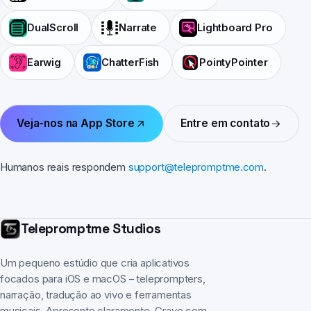
DualScroll
Narrate
Lightboard Pro
Earwig
ChatterFish
PointyPointer
Veja-nos na App Store
Entre em contato
Humanos reais respondem
support@telepromptme.com
.
Telepromptme Studios
Um pequeno estúdio que cria aplicativos
focados para iOS e macOS – teleprompters,
narração, tradução ao vivo e ferramentas